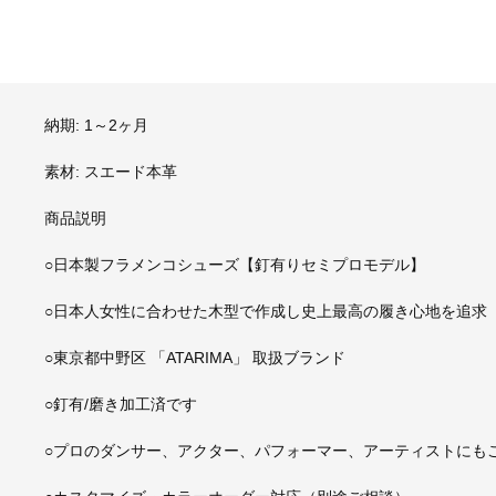
納期: 1～2ヶ月
素材: スエード本革
商品説明
○日本製フラメンコシューズ【釘有りセミプロモデル】
○日本人女性に合わせた木型で作成し史上最高の履き心地を追求
○東京都中野区 「ATARIMA」 取扱ブランド
○釘有/磨き加工済です
○プロのダンサー、アクター、パフォーマー、アーティストにも